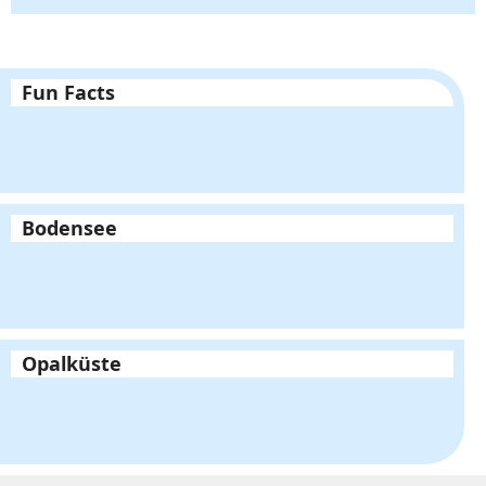
Bodensee
Opalküste
A wie Atlas bei Instagram
Bodenlago by A wie Atlas
Mehr zu A wie Atlas