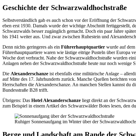
Geschichte der Schwarzwaldhochstraße
Selbstverständlich gab es auch schon vor der Eröffnung der Schwar
eben erst 1930. Damals wurde der wichtige Abschnitt fertiggestellt, 
Schwarzwalds besser zugänglich gemacht. Doch ein paar Jahre späte
bis 1941 weiter aus. Und zwar zwischen Ruhestein und Alexandersc
Denn nichts geringeres als ein
Führerhauptquartier
wurde auf dem K
Führerhauptquartiere waren wie lästige eitrige Pusteln über Europa v
Woche dort verbracht. Nahe der Schwarzwaldhochstraße wurden ein
Anlagen neben der Schwarzwaldhochstraße heute nur noch wenige Sp
Die
Alexanderschanze
ist ebenfalls eine militärische Anlage – alle
auf Mitte des 17. Jahrhunderts zurück. Manche Quellen berichten von 
Herrschaften die Alexanderschanze. An manchen Stellen kannst du die
Bundesstraße B28 trifft.
Übrigens: Das
Hotel Alexanderschanze
liegt direkt an der Schwarz
zum Beispiel in einem Artikel des Schwarzwälder Botes lesen, den du
Ruhiger Sonnenaufgang im Winter über der Schwarzwaldhochs
Berge und Landschaft am Rande der Schw