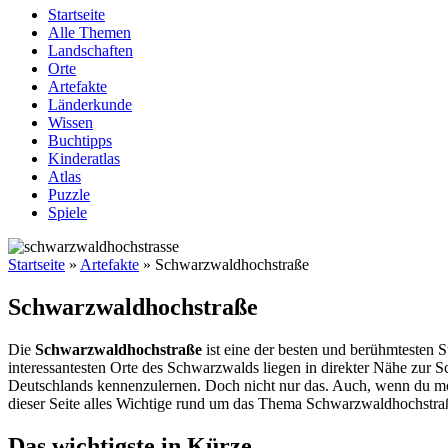
Startseite
Alle Themen
Landschaften
Orte
Artefakte
Länderkunde
Wissen
Buchtipps
Kinderatlas
Atlas
Puzzle
Spiele
Startseite
»
Artefakte
»
Schwarzwaldhochstraße
Schwarzwaldhochstraße
Die
Schwarzwaldhochstraße
ist eine der besten und berühmtesten 
interessantesten Orte des Schwarzwalds liegen in direkter Nähe zur 
Deutschlands kennenzulernen. Doch nicht nur das. Auch, wenn du mög
dieser Seite alles Wichtige rund um das Thema Schwarzwaldhochstra
Das wichtigste in Kürze