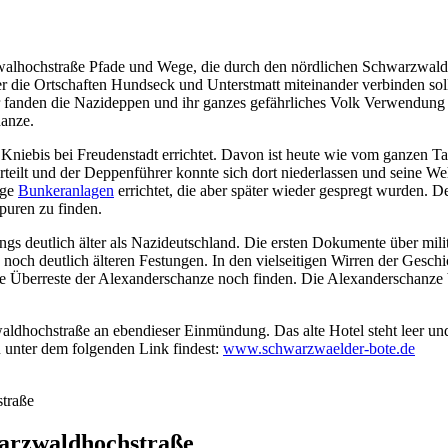
zwalhochstraße Pfade und Wege, die durch den nördlichen Schwarzwal
der die Ortschaften Hundseck und Unterstmatt miteinander verbinden sol
r fanden die Nazideppen und ihr ganzes gefährliches Volk Verwendung 
hanze.
niebis bei Freudenstadt errichtet. Davon ist heute wie vom ganzen Ta
erteilt und der Deppenführer konnte sich dort niederlassen und seine We
ige
Bunkeranlagen
errichtet, die aber später wieder gespregt wurden. De
uren zu finden.
rdings deutlich älter als Nazideutschland. Die ersten Dokumente über 
noch deutlich älteren Festungen. In den vielseitigen Wirren der Geschi
 Überreste der Alexanderschanze noch finden. Die Alexanderschanze be
waldhochstraße an ebendieser Einmündung. Das alte Hotel steht leer u
 unter dem folgenden Link findest:
www.schwarzwaelder-bote.de
traße
arzwaldhochstraße