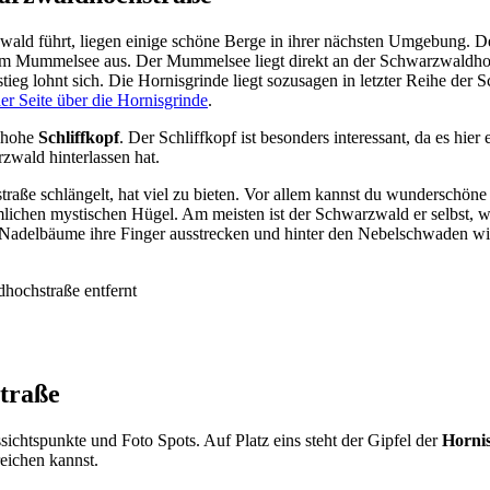
ald führt, liegen einige schöne Berge in ihrer nächsten Umgebung. De
vom Mummelsee aus. Der Mummelsee liegt direkt an der Schwarzwaldhochs
 lohnt sich. Die Hornisgrinde liegt sozusagen in letzter Reihe der S
der Seite über die Hornisgrinde
.
r hohe
Schliffkopf
. Der Schliffkopf ist besonders interessant, da es hier
wald hinterlassen hat.
traße schlängelt, hat viel zu bieten. Vor allem kannst du wundersch
mlichen mystischen Hügel. Am meisten ist der Schwarzwald er selbst, w
Nadelbäume ihre Finger ausstrecken und hinter den Nebelschwaden wi
hochstraße entfernt
traße
chtspunkte und Foto Spots. Auf Platz eins steht der Gipfel der
Horni
eichen kannst.